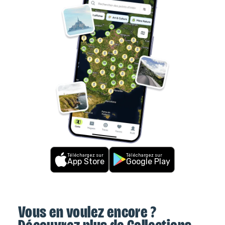
Quimper
, les crêperies rivalisent d’authenticité au cœur d’un 
centre historique raffiné. 
Pont-Aven
, célèbre pour ses peintres 
mais aussi ses galettes, évoque la douceur de vivre. Plus au 
nord, 
Roscoff
 allie traditions maritimes, culture de l’algue et 
gastronomie. 
Plougastel
, quant à elle, est réputée pour ses 
fraises savoureuses. 
Enfin, la région vibre au rythme de sa culture celtique. Le 
Festival Interceltique de Lorient
, chaque été, rassemble 
musiciens et danseurs venus d’Irlande, d’Écosse, de Galice et 
d’ailleurs. À Rennes, le 
Musée de Bretagne
 retrace l’identité 
forte de ce territoire, tandis que 
l’Océanopolis
 de Brest invite à 
la découverte des mondes marins. Et pour une expérience 
unique, la 
Vallée des Saints
, avec ses gigantesques statues de 
granit, offre un panorama spectaculaire mêlant spiritualité et art 
contemporain. 
Téléchargez sur
Téléchargez sur
App Store
Google Play
Vous en voulez encore ?