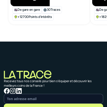
De gare en gare
30
Traces
De ga
+
12700
Points d’intérêts
+
182
Recevez tous nos conseils pour bien s’équiper et découvrir les
meilleurs coins de la France !