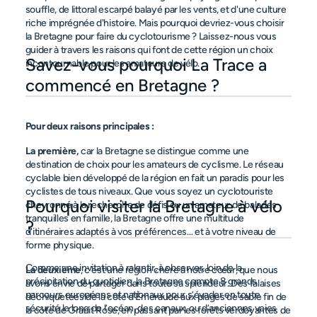
souffle, de littoral escarpé balayé par les vents, et d'une culture 
riche imprégnée d'histoire. Mais pourquoi devriez-vous choisir 
la Bretagne pour faire du cyclotourisme ? Laissez-nous vous 
guider à travers les raisons qui font de cette région un choix 
Savez-vous pourquoi La Trace a 
incontournable pour les amateurs de vélo.
commencé en Bretagne ?
Pour deux raisons principales :
La première,
 car la Bretagne se distingue comme une 
destination de choix pour les amateurs de cyclisme. Le réseau 
cyclable bien développé de la région en fait un paradis pour les 
cyclistes de tous niveaux. Que vous soyez un cyclotouriste 
Pourquoi visiter la Bretagne à vélo 
chevronné à la recherche de défis ou un amateur de balades 
tranquilles en famille, la Bretagne offre une multitude 
?
d'itinéraires adaptés à vos préférences… et à votre niveau de 
forme physique.
Comme une invitation à ralentir, à observer, loin de la 
La deuxième
, c'est une région chère à notre cœur, que nous 
précipitation du quotidien, la Bretagne compte 8 grands 
avons envie de partager dans toute sa splendeur. Des falaises 
parcours européens et nationaux pour s’évader en toute 
déchiquetées de la côte d'Émeraude aux plages de sable fin de 
sécurité le long de l’océan, des canaux, ou d’anciennes voies 
la côte de Granit Rose, en passant par les forêts verdoyantes de 