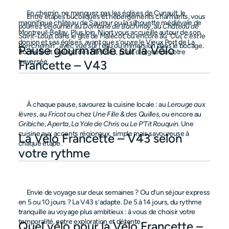
      En chemin, ne manquez pas les églises de Cunault, le 
      Entre étapes bucoliques et hébergements charmants, vous 
magnifique château de Saumur ou la silhouette médiévale de 
pourrez séjourner au 
Domaine de Bachmay
, au 
Château de 
Montreuil‑Bellay. Plus loin, Niort vous accueille autour de son 
Saint-Loup
, dans le gîte de Malécot, ou encore au 
"Oui, c’est le 
donjon et ses églises, avant que s’ouvre le Vieux Port de La 
bon chemin"
, avec vue sur l’eau ou immersion dans le bocage.

Pause gourmande sur la Vélo 
Rochelle et la plage des Minimes, point d’orgue de votre 
traversée.

Francette – V43
      À chaque pause, savourez la cuisine locale : au 
Lerouge aux 
lèvres
, au 
Fricot
 ou chez 
Une Fille & des Quilles
, ou encore au 
Gribiche
, 
Aperta
, 
La Yole de Chris
 ou 
Le P’Tit Rouquin
. Une 
cuisine aux accents régionaux, simple mais savoureuse à 
La Vélo Francette – V43 selon 
chaque étape.

votre rythme
      Envie de voyage sur deux semaines ? Ou d’un séjour express 
en 5 ou 10 jours ? La V43 s’adapte. De 5 à 14 jours, du rythme 
tranquille au voyage plus ambitieux : à vous de choisir votre 
temporalité, entre exploration et détente.

Quel vélo pour la Vélo Francette – 