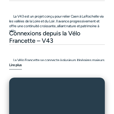
      La V43 est un projet conçu pour relier Caen à La Rochelle via 
les vallées de la Loire et du Loir. Il avance progressivement et 
offre une continuité croissante, alliant nature et patrimoine à 
vélo.

Connexions depuis la Vélo 
Francette – V43
      La Vélo Francette se connecte à plusieurs itinéraires majeurs 
: à Caen, elle rejoint la 
Lire plus
Vélomaritime / EuroVelo 
. À Saumur, 
possibilité de longer la 
Loire à Vélo / EV6
, et à Angers, 
poursuivre vers la Bretagne via la 
Vélodyssée / EV1
. Ces 
connexions permettent de prolonger votre aventure vers 
d’autres destinations cyclables emblématiques.
