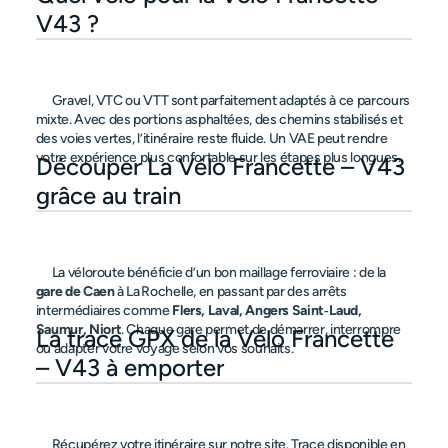
V43 ?
      Gravel, VTC ou VTT sont parfaitement adaptés à ce parcours 
mixte. Avec des portions asphaltées, des chemins stabilisés et 
des voies vertes, l’itinéraire reste fluide. Un VAE peut rendre 
votre expérience plus confortable sur les étapes plus longues.

Découper La Vélo Francette – V43 
grâce au train
      La véloroute bénéficie d’un bon maillage ferroviaire : de la 
gare de Caen
 à La Rochelle, en passant par des arrêts 
intermédiaires comme 
Flers, Laval, Angers Saint‑Laud, 
Saumur, Niort
. Chaque gare permet de démarrer, interrompre 
La trace GPX de la Vélo Francette 
ou adapter votre voyage selon vos souhaits.

– V43 à emporter
      Récupérez votre itinéraire sur notre site. Trace disponible en 