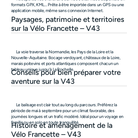
formats GPX, KML… Prête à être importée dans un GPS ou une 
application mobile, même sans connexion Internet.

Paysages, patrimoine et territoires 
sur la Vélo Francette – V43
      La voie traverse la Normandie, les Pays de la Loire et la 
Nouvelle-Aquitaine. Bocage verdoyant, châteaux de la Loire, 
marais poitevins et ports atlantiques composent chacun un 
tableau unique jusqu’à La Rochelle.

Conseils pour bien préparer votre 
aventure sur la V43
      Le balisage est clair tout au long du parcours. Préférez la 
période de mai à septembre pour un climat favorable, des 
journées longues et un trafic modéré. Idéal pour un voyage en 
famille ou en solo en toute tranquillité.

Histoire et aménagement de la 
Vélo Francette – V43