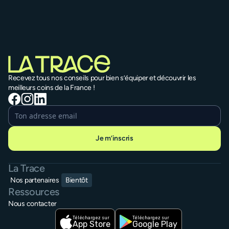
vélo
du Vo
V74
3 difficultés
1 - 4 jours
Paris
→
Reims
3 diffi
Brassa
Recevez tous nos conseils pour bien s’équiper et découvrir les
meilleurs coins de la France !
Je m’inscris
La Trace
Nos partenaires
Bientôt
Ressources
Nous contacter
Téléchargez sur
Téléchargez sur
App Store
Google Play