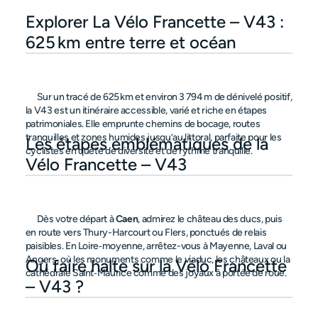
Explorer La Vélo Francette – V43 : 
625 km entre terre et océan
      Sur un tracé de 625 km et environ 3 794 m de dénivelé positif, 
la V43 est un itinéraire accessible, varié et riche en étapes 
patrimoniales. Elle emprunte chemins de bocage, routes 
tranquilles et zones humides jusqu’au littoral, parfaite pour les 
Les étapes emblématiques de la 
cyclistes en quête de diversité et de rythme tranquille.

Vélo Francette – V43
      Dès votre départ à 
Caen
, admirez le château des ducs, puis 
en route vers Thury-Harcourt ou Flers, ponctués de relais 
paisibles. En Loire‑moyenne, arrêtez-vous à Mayenne, Laval ou 
Angers, où les monuments comme le viaduc, les châteaux ou la 
Où faire halte sur la Vélo Francette 
cathédrale Saint‑Maurice comme des joyaux à portée de roue.

– V43 ?