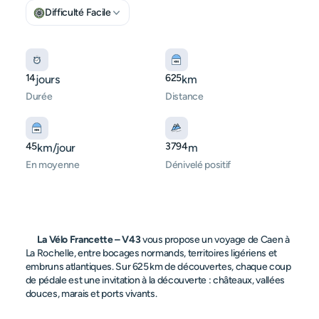
Difficulté Facile
14
625
jours
km
Durée
Distance
45
3794
km/jour
m
En moyenne
Dénivelé positif
La Vélo Francette – V43
 vous propose un voyage de Caen à 
La Rochelle, entre bocages normands, territoires ligériens et 
embruns atlantiques. Sur 625 km de découvertes, chaque coup 
de pédale est une invitation à la découverte : châteaux, vallées 
douces, marais et ports vivants.
