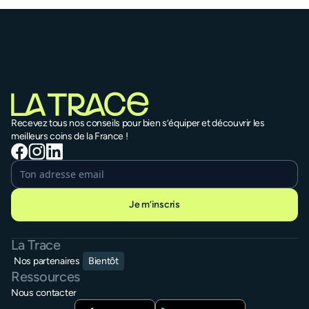
vélo
du Vo
V74
3 difficultés
1 - 4 jours
Paris
→
Reims
3 diffi
Brassa
Recevez tous nos conseils pour bien s’équiper et découvrir les
meilleurs coins de la France !
Je m’inscris
La Trace
Nos partenaires
Bientôt
Ressources
Nous contacter