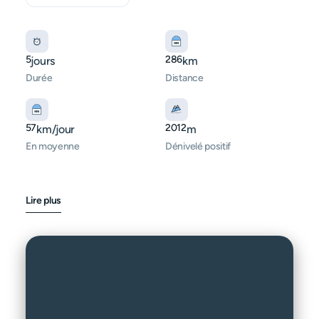
5
286
jours
km
Durée
Distance
57
2012
km/jour
m
En moyenne
Dénivelé positif
Lire plus