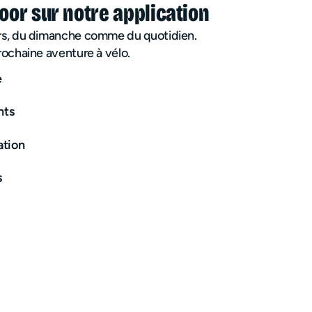
oor sur notre application
rs, du dimanche comme du quotidien.
rochaine aventure à vélo.
e
nts
ation
s