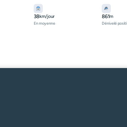
38
861
km/jour
m
En moyenne
Dénivelé positi