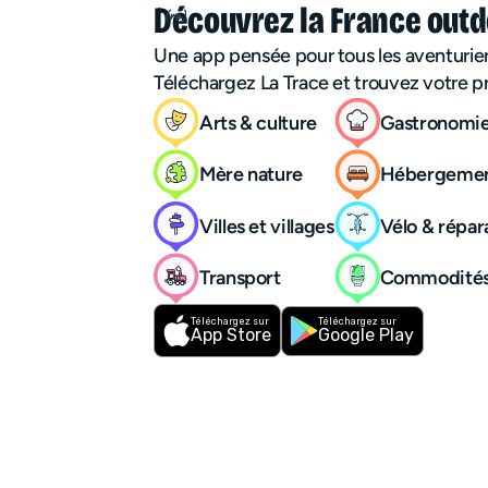
Découvrez la France outd
Une app pensée pour tous les aventurie
Téléchargez La Trace et trouvez votre p
Arts & culture
Gastronomi
Mère nature
Hébergeme
Villes et villages
Vélo & répar
Transport
Commodité
Téléchargez sur
Téléchargez sur
App Store
Google Play