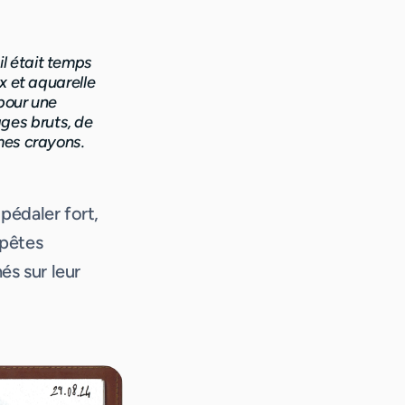
il était temps
ux et aquarelle
 pour une
ges bruts, de
 mes crayons.
 pédaler fort,
mpêtes
s sur leur