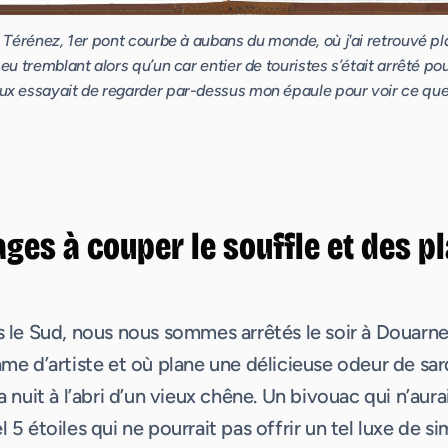
e Térénez, 1er pont courbe à aubans du monde, où j'ai retrouvé pla
eu tremblant alors qu’un car entier de touristes s’était arrêté pou
ux essayait de regarder par-dessus mon épaule pour voir ce que 
ges à couper le souffle et des pl
rs le Sud, nous nous sommes arrêtés le soir à Douarne
âme d’artiste et où plane une délicieuse odeur de sar
a nuit à l’abri d’un vieux chêne. Un bivouac qui n’aurai
l 5 étoiles qui ne pourrait pas offrir un tel luxe de si