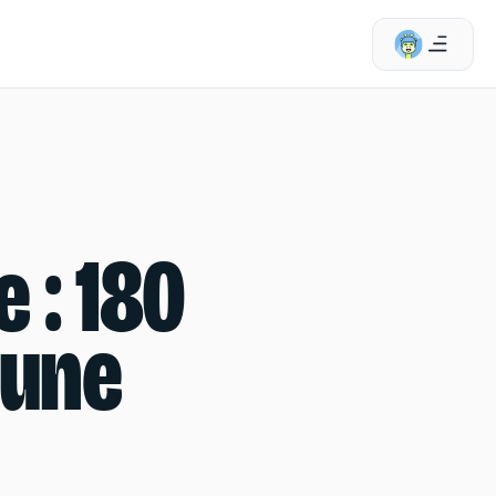
e : 180
 une